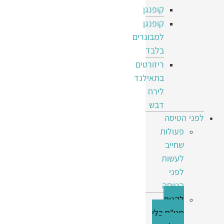
קופנגן
קופנגן
למבוגרים
בלבד
ריזורטים
בתאילנד
לירח
דבש
לפני הטיסה
פעולות
שחייב
לעשות
לפני
הטיסה
לקנות
מט"ח בלי