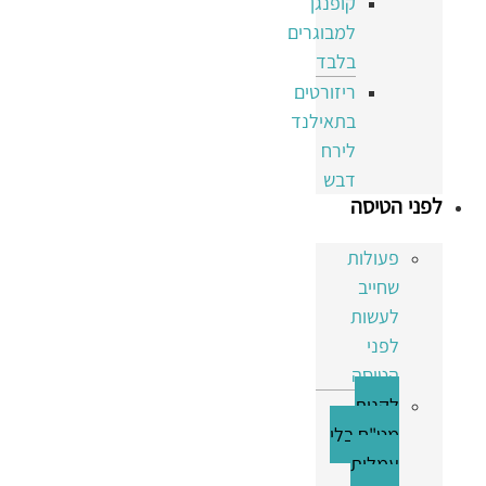
קופנגן
למבוגרים
בלבד
ריזורטים
בתאילנד
לירח
דבש
לפני הטיסה
פעולות
שחייב
לעשות
לפני
הטיסה
לקנות
מט"ח בלי
עמלות