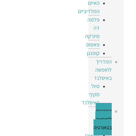
האיים
המלדיביים
פלמה
דה
מיורקה
פאפוס
קופנגן
המדריך
לחופשה
באיסלנד
טיול
מקיף
באיסלנד
המדריך
לחופשה
בגאורגיה
גודאורי