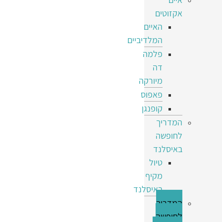
אקזוטים
האיים
המלדיביים
פלמה
דה
מיורקה
פאפוס
קופנגן
המדריך
לחופשה
באיסלנד
טיול
מקיף
באיסלנד
המדריך
לחופשה