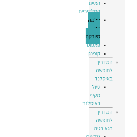
האיים
המלדיביים
פלמה
דה
מיורקה
פאפוס
קופנגן
המדריך
לחופשה
באיסלנד
טיול
מקיף
באיסלנד
המדריך
לחופשה
בגאורגיה
גודאורי