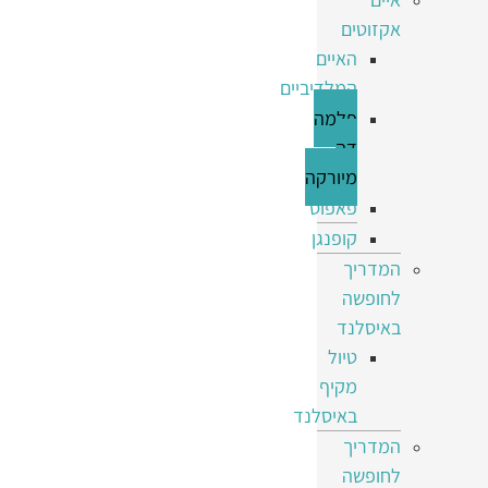
אקזוטים
האיים
המלדיביים
פלמה
דה
מיורקה
פאפוס
קופנגן
המדריך
לחופשה
באיסלנד
טיול
מקיף
באיסלנד
המדריך
לחופשה