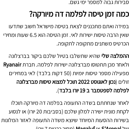
סבירות גבוה למספר ימי גשם.
כמה זמן טיסה לפלמה דה מיורקה?
במידה ואתם מתכננים לצאת בטיסה מישראל חשוב שתדעו
שאין הרבה טיסות ישירות לאי. זמן הטיסה הוא 6.5 שעות ומחירי
הכרטיס משתנים מתקופה לתקופה.
ההמלצה שלי
שהיא שתשלבו בטיול שלכם ביקור בברצלונה
ולאחר מכן תתטוסו מברצלונה ישירות לפלמה. חברת
Ryanair
מפעילה מספר טיסות יומיות (50 דקות בלבד) לאי במחירים
זולים (
נכון לאוגוסט 2022 תוכל למצוא טיסות מברצלונה
לפלמה לספטמבר ב 19 יורו בלבד
).
לאחר שנחתתם בשדה התעופה בפלמה דה מיורקה תוכלו
לקחת מונית ישירה למלון שלכם (בסביבות 20 יורו) או לנסוע
בשירות ההסעות המיוחד שיוצא משדה התעופה לאזור המלונות
של
S'Arenal
או
Magaluf
(מחיר כרטיס 7 יורו).