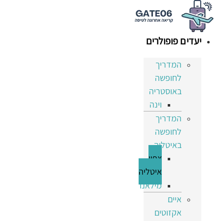
לג
תוכן
יעדים פופולרים
המדריך
לחופשה
באוסטריה
וינה
המדריך
לחופשה
באיטליה
צפון
איטליה
מילאנו
איים
אקזוטים