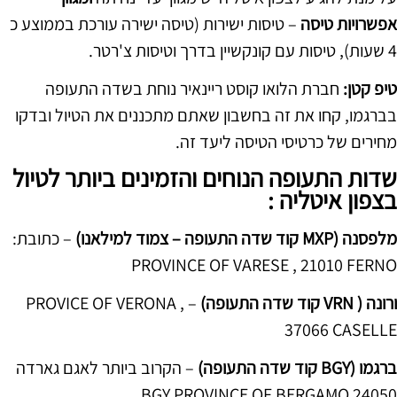
אפשרויות טיסה
– טיסות ישירות (טיסה ישירה עורכת בממוצע כ
4 שעות), טיסות עם קונקשיין בדרך וטיסות צ'רטר.
טיפ קטן:
חברת הלואו קוסט ריינאיר נוחת בשדה התעופה
בברגמו, קחו את זה בחשבון שאתם מתכננים את הטיול ובדקו
מחירים של כרטיסי הטיסה ליעד זה.
שדות התעופה הנוחים והזמינים ביותר לטיול
בצפון איטליה :
מלפסנה (MXP קוד שדה התעופה – צמוד למילאנו)
– כתובת:
PROVINCE OF VARESE , 21010 FERNO
ורונה ( VRN קוד שדה התעופה)
– PROVICE OF VERONA ,
37066 CASELLE
ברגמו (BGY קוד שדה התעופה)
– הקרוב ביותר לאגם גארדה
BGY PROVINCE OF BERGAMO 24050