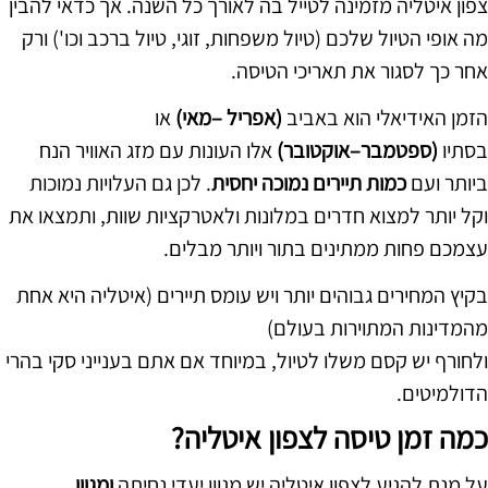
צפון איטליה מזמינה לטייל בה לאורך כל השנה. אך כדאי להבין
מה אופי הטיול שלכם (טיול משפחות, זוגי, טיול ברכב וכו') ורק
אחר כך לסגור את תאריכי הטיסה.
הזמן האידיאלי הוא באביב
(אפריל –מאי)
או
בסתיו
(ספטמבר–אוקטובר)
אלו העונות עם מזג האוויר הנח
ביותר ועם
כמות תיירים נמוכה יחסית
. לכן גם העלויות נמוכות
וקל יותר למצוא חדרים במלונות ולאטרקציות שוות, ותמצאו את
עצמכם פחות ממתינים בתור ויותר מבלים.
בקיץ המחירים גבוהים יותר ויש עומס תיירים (איטליה היא אחת
מהמדינות המתוירות בעולם)
ולחורף יש קסם משלו לטיול, במיוחד אם אתם בענייני סקי בהרי
הדולמיטים.
כמה זמן טיסה לצפון איטליה?
על מנת להגיע לצפון איטליה יש מגוון יעדי נחיתה
ומגוון