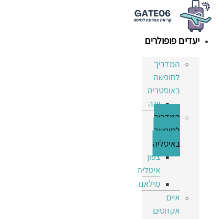
דלג
לתוכן
יעדים פופולרים
המדריך
לחופשה
באוסטריה
וינה
המדריך
לחופשה
באיטליה
צפון
איטליה
מילאנו
איים
אקזוטים