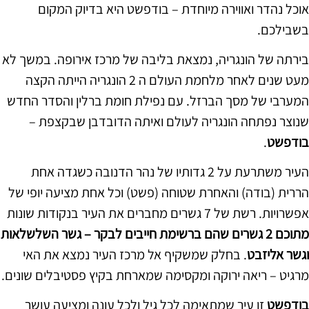
אוכל נהדר ואווירה מיוחדת – בודפשט היא בדיוק המקום
בשבילכם.
בירתה של הונגריה, נמצאת בליבה של מרכז אירופה. במשך לא
מעט שנים לאחר מלחמת העולם ה 2 הונגריה הייתה הקצה
המערבי של מסך הברזל. עם נפילת חומת ברלין והסדר החדש
שנוצר נפתחה הונגריה לעולם ואיתה הדובדבן שבקצפת –
בודפשט
.
העיר משתרעת על 2 גדותיו של נהר הדנובה כשגדה אחת
הררית (בודה) והאחרת שטוחה (פשט) וכל אחת מציעה יופי של
אפשרויות. רשת של 7 גשרים מחברים את העיר בנקודות שונות
מתוכם 2 גשרים שהם ברשימת חייבים לבקר – גשר השלשלאות
וגשר אליזבט
. בחלק שמשקיף אל מרכז העיר נמצא את האי
מרגיט – ריאה ירוקה ומקסימה שמארחת בקיץ פסטיבלים שונים.
בודפשט
זו עיר שמתאימה לכל גיל ולכל עונה ומציעה עושר