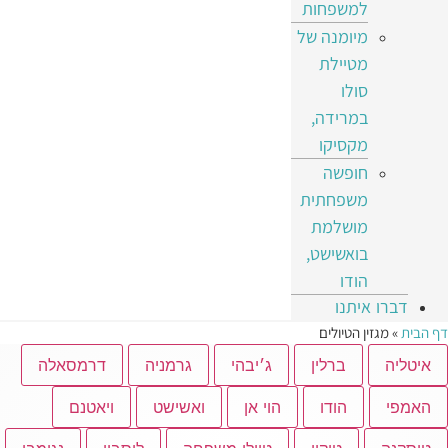
למשפחות
מיומנה של
מטיילת
סולו
במרידה,
מקסיקו
חופשה
משפחתית
מושלמת
בואשישט,
הודו
דברו איתנו
דף הבית
»
מגזין הטיולים
איטליה
ברלין
ג׳יבהי
גרמניה
דרמסאלה
האמפי
הודו
הוי אן
ואשישט
ויאטנם