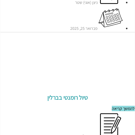
ניצן (אוגי) שטר
פברואר 25, 2025
טיול רומנטי בברלין
להמשך קריאה