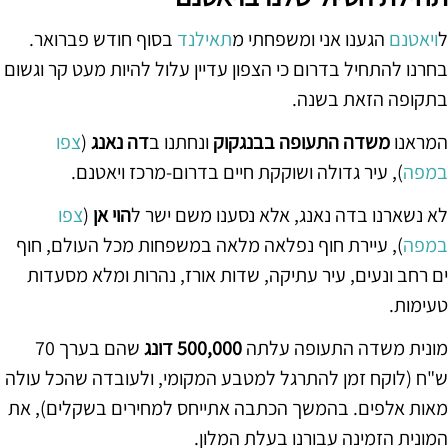
ל
ויאטנם
הגענו אני ומשפחתי מ
תאילנד
בסוף חודש פברואר.
בחרנו להתחיל בדרום כי הצפון עדיין עלול להיות מעט קר וגשום
בתקופה הזאת בשנה.
המראנו
משדה התעופה בבנגקוק
ונחתנו ב
דה נאנג
(
צפו
במפה
), עיר גדולה ושוקקת חיים בדרום-מרכז ויאטנם.
לא נשארנו בדה נאנג, אלא נסענו משם ישר ל
הוי אן
(
צפו
במפה
), עיירת חוף נפלאה מלאה במשפחות מכל העולם, חוף
ים רחב ונעים, עיר עתיקה, שדות אורז, נהרות ומלא מסעדות
טעימות.
מונית משדה התעופה עלתה
500,000 דונג
שהם בערך 70
ש"ח (לוקח זמן להתרגל למטבע המקומי, ולעובדה שהכל עולה
מאות אלפים. בהמשך הכתבה אתייחס למחירים בשקלים), את
המונית הזמינה עבורנו בעלת המלון.