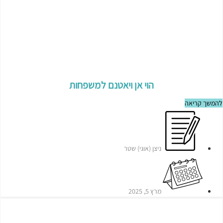
הוי אן ויאטנם למשפחות
להמשך קריאה
ניצן (אוגי) שטר
מרץ 5, 2025